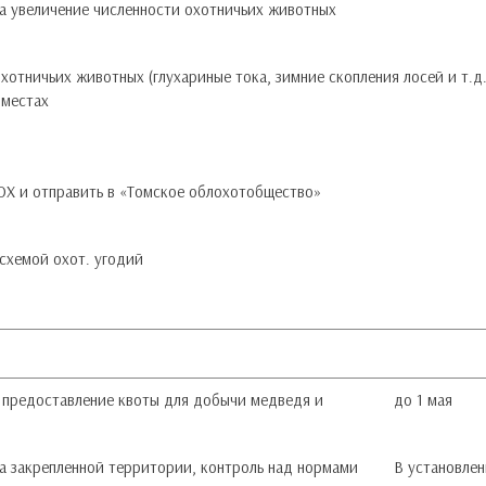
а увеличение численности охотничьих животных
отничьих животных (глухариные тока, зимние скопления лосей и т.д.
 местах
-ОХ и отправить в «Томское облохотобщество»
-схемой охот. угодий
а предоставление квоты для добычи медведя и
до 1 мая
а закрепленной территории, контроль над нормами
В установле