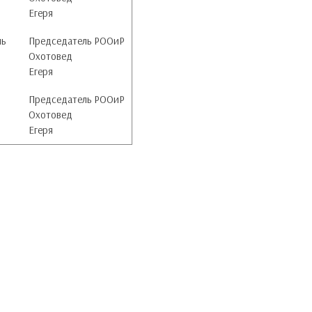
Егеря
ль
Председатель РООиР
Охотовед
Егеря
Председатель РООиР
Охотовед
Егеря