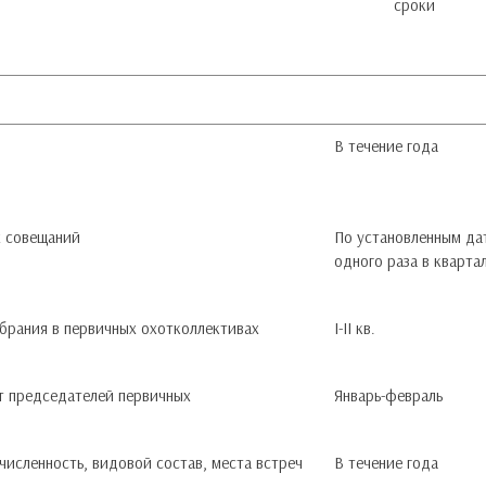
сроки
В течение года
х совещаний
По установленным да
одного раза в кварта
брания в первичных охотколлективах
І-ІІ кв.
от председателей первичных
Январь-февраль
численность, видовой состав, места встреч
В течение года