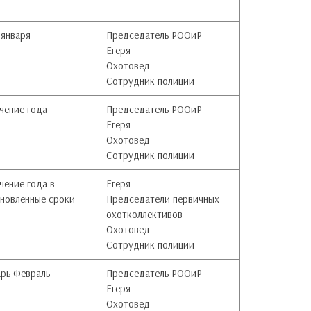
 января
Председатель РООиР
Егеря
Охотовед
Сотрудник полиции
чение года
Председатель РООиР
Егеря
Охотовед
Сотрудник полиции
чение года в
Егеря
ановленные
сроки
Председатели первичных
охотколлективов
Охотовед
Сотрудник полиции
арь-Февраль
Председатель РООиР
Егеря
Охотовед