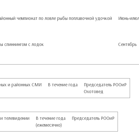
айонный чемпионат по ловле рыбы поплавочной удочкой
Июнь-илю
бы спиннингом с лодок
Сентябрь
тных и районных СМИ
В течение года
Председатель РООиР
Охотовед
 и телевидении
В течение года
Председатель РООиР
(ежемесячно)