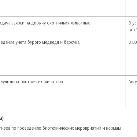
одача заявки на добычу охотничьих животных
В у
(до 
ведение учета бурого медведя и барсука
01.0
полуводных охотничьих животных
Авг
м)
тивов по проведению биотехнических мероприятий и нормам