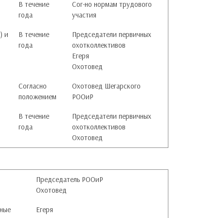
В течение
Сог-но нормам трудового
года
участия
) и
В течение
Председатели первичных
года
охотколлективов
Егеря
Охотовед
Согласно
Охотовед Шегарского
положением
РООиР
В течение
Председатели первичных
года
охотколлективов
Охотовед
Председатель РООиР
Охотовед
нные
Егеря