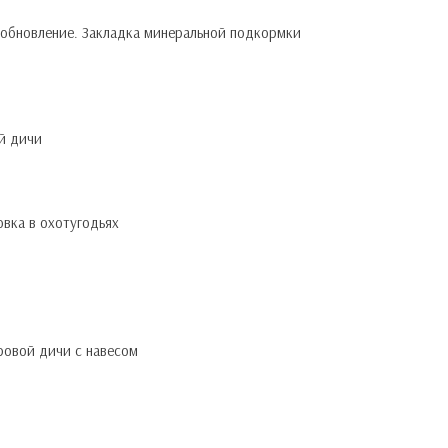
х обновление. Закладка минеральной подкормки
й дичи
овка в охотугодьях
ровой дичи с навесом