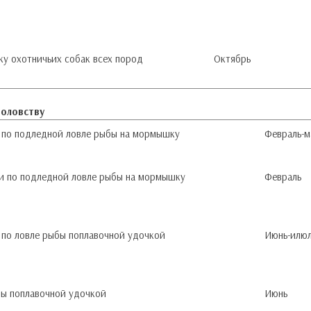
ку охотничьих собак всех пород
Октябрь
боловству
а по подледной ловле рыбы на мормышку
Февраль-м
ти по подледной ловле рыбы на мормышку
Февраль
 по ловле рыбы поплавочной удочкой
Июнь-илю
бы поплавочной удочкой
Июнь