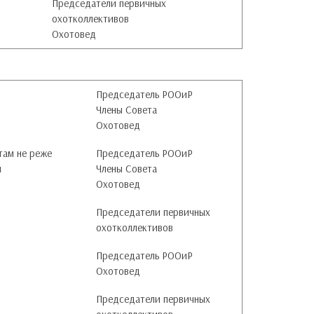
Председатели первичных
охотколлективов
Охотовед
Председатель РООиР
Члены Совета
Охотовед
там не реже
Председатель РООиР
л
Члены Совета
Охотовед
Председатели первичных
охотколлективов
Председатель РООиР
Охотовед
Председатели первичных