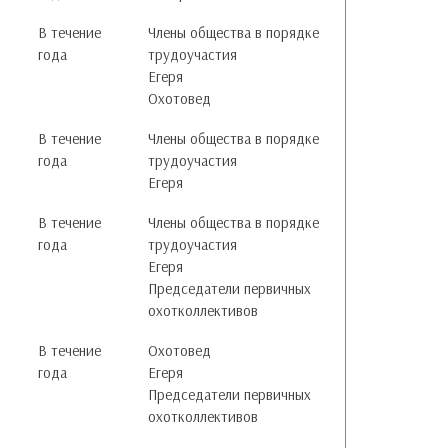
В течение
Члены общества в порядке
года
трудоучастия
Егеря
Охотовед
В течение
Члены общества в порядке
года
трудоучастия
Егеря
В течение
Члены общества в порядке
года
трудоучастия
Егеря
Председатели первичных
охотколлективов
В течение
Охотовед
года
Егеря
Председатели первичных
охотколлективов