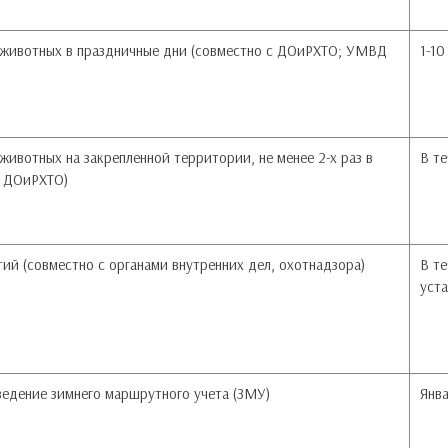
 животных в праздничные дни (совместно с ДОиРХТО; УМВД
1-10
животных на закрепленной территории, не менее 2-х раз в
В те
, ДОиРХТО)
ий (совместно с органами внутренних дел, охотнадзора)
В те
уст
ведение зимнего маршрутного учета (ЗМУ)
Янв