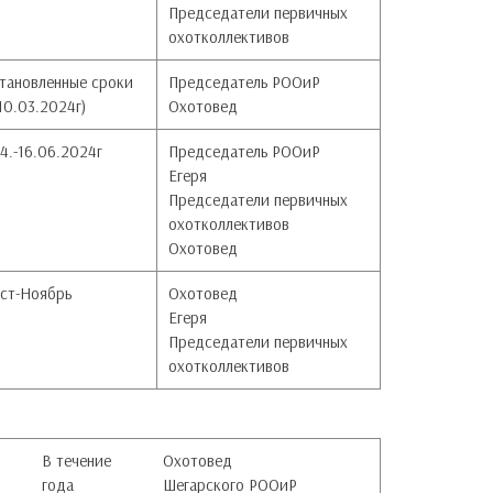
Председатели первичных
охотколлективов
становленные сроки
Председатель РООиР
10.03.2024г)
Охотовед
4.-16.06.2024г
Председатель РООиР
Егеря
Председатели первичных
охотколлективов
Охотовед
уст-Ноябрь
Охотовед
Егеря
Председатели первичных
охотколлективов
В течение
Охотовед
года
Шегарского РООиР