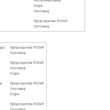
охотколлективов
Егеря
Охотовед
Председатель РООиР
Охотовед
арт
Председатель РООиР
Охотовед
Председатель РООиР
Охотовед
Егеря
ль
Председатель РООиР
Охотовед
Егеря
Председатель РООиР
Охотовед