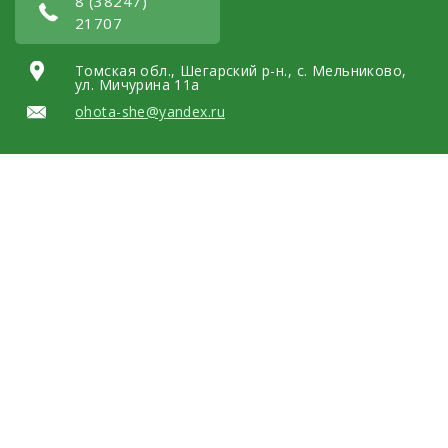
8 (38247)
21707
Томская обл., Шегарский р-н., с. Мельниково,
ул. Мичурина 11а
ohota-she@yandex.ru