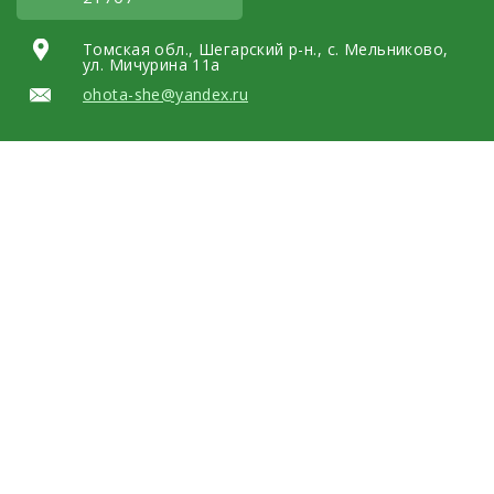
Томская обл., Шегарский р-н., с. Мельниково,
ул. Мичурина 11а
ohota-she@yandex.ru